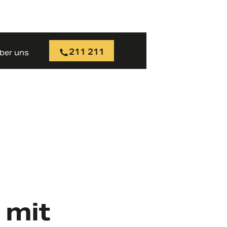
211 211
ber uns
 mit