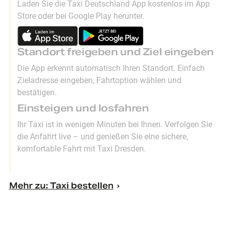
Laden Sie die Taxi Deutschland App kostenlos im App
Store oder bei Google Play herunter.
Standort freigeben und Ziel eingeben
Die App erkennt automatisch Ihren Standort. Einfach
Zieladresse eingeben, Fahrtoption wählen und
bestätigen.
Einsteigen und losfahren
Ihr Taxi ist in wenigen Minuten bei Ihnen. Verfolgen Sie
die Anfahrt live – und genießen Sie eine sichere,
komfortable Fahrt mit Taxi Dresden.
Mehr zu: Taxi bestellen